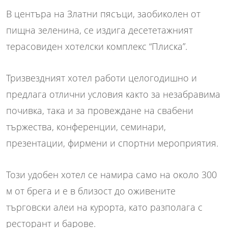
В центъра на Златни пясъци, заобиколен от
пищна зеленина, се издига десететажният
терасовиден хотелски комплекс “Плиска”.
Тризвездният хотел работи целогодишно и
предлага отлични условия както за незабравима
почивка, така и за провеждане на свабени
тържества, конференции, семинари,
презентации, фирмени и спортни мероприятия.
Този удобен хотел се намира само на около 300
м от брега и е в близост до оживените
търговски алеи на курорта, като разполага с
ресторант и барове.