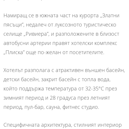
Намиращ се в южната част на курорта „Златни
пясъци”, недалеч от луксозното туристическо
селище „Ривиера”, и разположените в близост
автобусни артерии правят хотелски комплекс
„Плиска” още по-желан от посетителите.
Хотелът разполага с атрактивен външен басейн,
детски басейн, закрит басейн с топла вода,
който поддържа температура от 32-35°С през
зимният период и 28 градуса през летният
период, пул-бар, сауна, фитнес студио.
Специфичната архитектура, стилният интериор