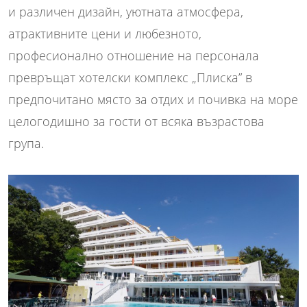
и различен дизайн, уютната атмосфера,
атрактивните цени и любезното,
професионално отношение на персонала
превръщат хотелски комплекс „Плиска” в
предпочитано място за отдих и почивка на море
целогодишно за гости от всяка възрастова
група.