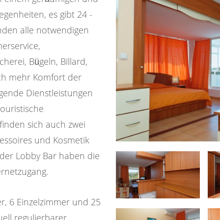
genheiten, es gibt 24 -
nden alle notwendigen
rservice,
erei, Bügeln, Billard,
noch mehr Komfort der
gende Dienstleistungen
ouristische
finden sich auch zwei
cessoires und Kosmetik
 der Lobby Bar haben die
ternetzugang.
r, 6 Einzelzimmer und 25
ell regulierbarer